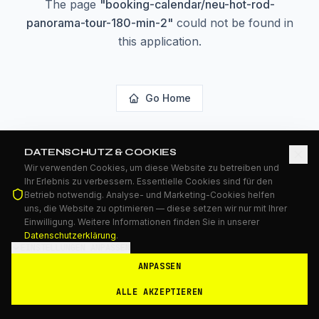
The page
"
booking-calendar/neu-hot-rod-
panorama-tour-180-min-2
"
could not be found in
this application.
Go Home
DATENSCHUTZ & COOKIES
Wir verwenden Cookies, um diese Website zu betreiben und
Ihr Erlebnis zu verbessern. Essentielle Cookies sind für den
Betrieb notwendig. Analyse- und Marketing-Cookies helfen
uns, die Website zu optimieren — diese setzen wir nur mit Ihrer
Einwilligung. Weitere Informationen finden Sie in unserer
Datenschutzerklärung
.
EINSTELLUNGEN ANPASSEN
ANPASSEN
ALLE AKZEPTIEREN