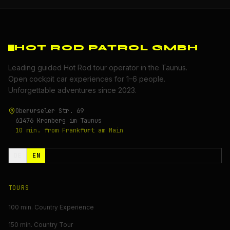
HOT ROD PATROL GMBH
Leading guided Hot Rod tour operator in the Taunus.
Open cockpit car experiences for 1–6 people.
Unforgettable adventures since 2023.
Oberurseler Str. 69
61476 Kronberg im Taunus
10 min. from Frankfurt am Main
DE
EN
TOURS
100 min. Country Experience
150 min. Country Tour