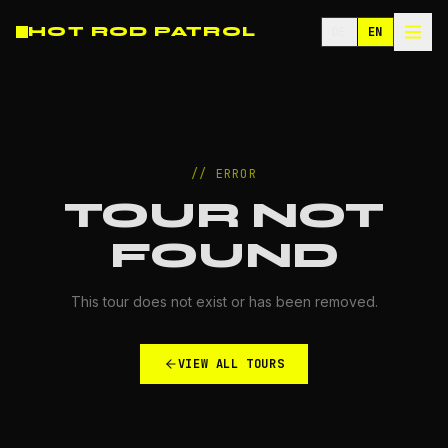
HOT ROD PATROL
DE
EN
//
ERROR
TOUR NOT
FOUND
This tour does not exist or has been removed.
VIEW ALL TOURS