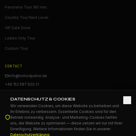
Panorama Tour 180 min.
Country Tour Next Level
VIP Date Drive
Ladies Only Tour
Custom Tour
CONTACT
info@hotrodpatrol.de
+49 152 587 620 21
Book online →
DATENSCHUTZ & COOKIES
Wir verwenden Cookies, um diese Website zu betreiben und
🎁
BUY GIFT VOUCHER
Ihr Erlebnis zu verbessern. Essentielle Cookies sind für den
Betrieb notwendig. Analyse- und Marketing-Cookies helfen
uns, die Website zu optimieren — diese setzen wir nur mit Ihrer
Einwilligung. Weitere Informationen finden Sie in unserer
Datenschutzerklärung
.