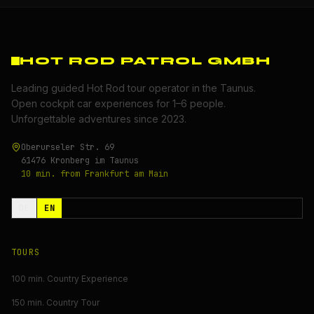
HOT ROD PATROL GMBH
Leading guided Hot Rod tour operator in the Taunus.
Open cockpit car experiences for 1–6 people.
Unforgettable adventures since 2023.
Oberurseler Str. 69
61476 Kronberg im Taunus
10 min. from Frankfurt am Main
DE
EN
TOURS
100 min. Country Experience
150 min. Country Tour