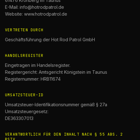
61476 Kronberg im Taunus
E-Mail: info@hotrodpatrol.de
Website: www.hotrodpatrol.de
VERTRETEN DURCH
Geschäftsführung der Hot Rod Patrol GmbH
HANDELSREGISTER
Eingetragen im Handelsregister.
Registergericht: Amtsgericht Königstein im Taunus
Registernummer: HRB11674
UMSATZSTEUER-ID
Umsatzsteuer-Identifikationsnummer gemäß § 27a
Umsatzsteuergesetz:
DE363307013
VERANTWORTLICH FÜR DEN INHALT NACH § 55 ABS. 2
RSTV