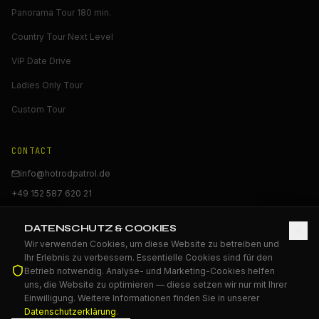
Panorama Tour 180 min.
Country Tour Next Level
VIP Date Drive
Ladies Only Tour
Custom Tour
CONTACT
info@hotrodpatrol.de
+49 152 587 620 21
Book online →
DATENSCHUTZ & COOKIES
Wir verwenden Cookies, um diese Website zu betreiben und
🎁
BUY GIFT VOUCHER
Ihr Erlebnis zu verbessern. Essentielle Cookies sind für den
Betrieb notwendig. Analyse- und Marketing-Cookies helfen
uns, die Website zu optimieren — diese setzen wir nur mit Ihrer
Einwilligung. Weitere Informationen finden Sie in unserer
Datenschutzerklärung
.