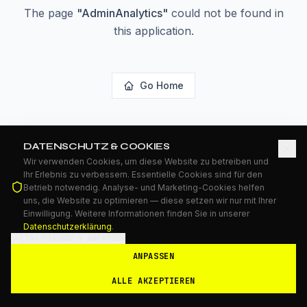
The page
"
AdminAnalytics
"
could not be found in
this application.
Go Home
DATENSCHUTZ & COOKIES
Wir verwenden Cookies, um diese Website zu betreiben und
Ihr Erlebnis zu verbessern. Essentielle Cookies sind für den
Betrieb notwendig. Analyse- und Marketing-Cookies helfen
uns, die Website zu optimieren — diese setzen wir nur mit Ihrer
Einwilligung. Weitere Informationen finden Sie in unserer
Datenschutzerklärung
.
EINSTELLUNGEN ANPASSEN
ANPASSEN
ALLE AKZEPTIEREN