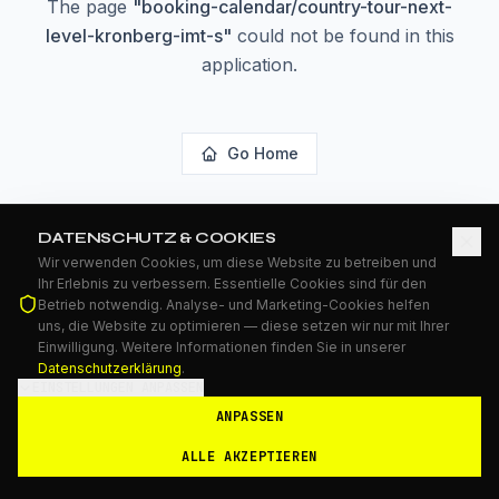
The page
"
booking-calendar/country-tour-next-
level-kronberg-imt-s
"
could not be found in this
application.
Go Home
DATENSCHUTZ & COOKIES
Wir verwenden Cookies, um diese Website zu betreiben und
Ihr Erlebnis zu verbessern. Essentielle Cookies sind für den
Betrieb notwendig. Analyse- und Marketing-Cookies helfen
uns, die Website zu optimieren — diese setzen wir nur mit Ihrer
Einwilligung. Weitere Informationen finden Sie in unserer
Datenschutzerklärung
.
EINSTELLUNGEN ANPASSEN
ANPASSEN
ALLE AKZEPTIEREN