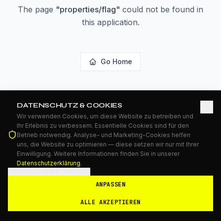
The page
"
properties/flag
"
could not be found in
this application.
Go Home
DATENSCHUTZ & COOKIES
Wir verwenden Cookies, um diese Website zu betreiben und
Ihr Erlebnis zu verbessern. Essentielle Cookies sind für den
Betrieb notwendig. Analyse- und Marketing-Cookies helfen
uns, die Website zu optimieren — diese setzen wir nur mit Ihrer
Einwilligung. Weitere Informationen finden Sie in unserer
Datenschutzerklärung
.
EINSTELLUNGEN ANPASSEN
ANPASSEN
ALLE AKZEPTIEREN