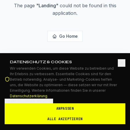
The page
"
Landing
"
could not be found in this
application.
Go Home
DATENSCHUTZ & COOKIES
Wir verwenden Cookies, um diese Website zu betreiben und
Ihr Erlebnis zu verbessern. Essentielle Cookies sind für den
Betrieb notwendig. Analyse- und Marketing-Cookies helfen
uns, die Website zu optimieren — diese setzen wir nur mit Ihrer
Einwilligung. Weitere Informationen finden Sie in unserer
Datenschutzerklärung
.
EINSTELLUNGEN ANPASSEN
ANPASSEN
ALLE AKZEPTIEREN